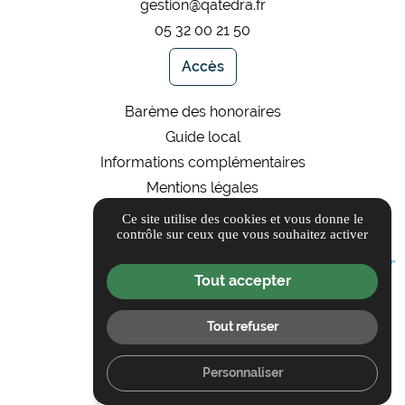
gestion@qatedra.fr
05 32 00 21 50
Accès
Barème des honoraires
Guide local
Informations complémentaires
Mentions légales
Politique de confidentialité
Ce site utilise des cookies et vous donne le
contrôle sur ceux que vous souhaitez activer
Gestion des cookies
Tout accepter
Tout refuser
Personnaliser
place
mail
call
Accès
Contact
Tél