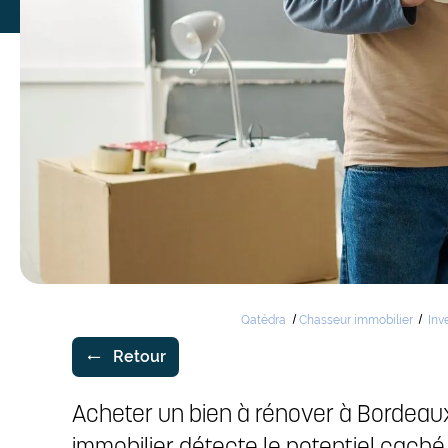
Qatédra
Chasseur immobilier
Inv
Retour
Acheter un bien à rénover à Bordeaux
immobilier détecte le potentiel caché 