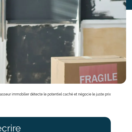
asseur immobilier détecte le potentiel caché et négocie le juste prix
crire