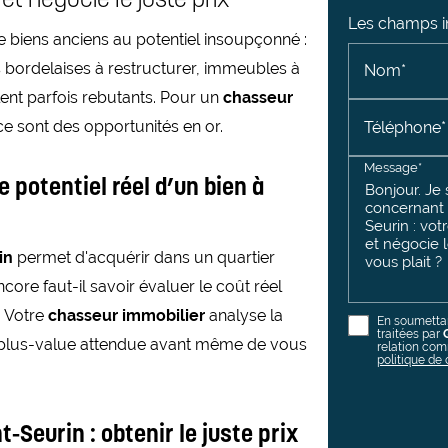
Les champs in
 biens anciens au potentiel insoupçonné :
ordelaises à restructurer, immeubles à
Nom*
lent parfois rebutants. Pour un
chasseur
e sont des opportunités en or.
Téléphone*
Message*
 potentiel réel d’un bien à
in
permet d'acquérir dans un quartier
core faut-il savoir évaluer le coût réel
. Votre
chasseur immobilier
analyse la
En soumettan
traitées par
la plus-value attendue avant même de vous
relation com
politique de 
-Seurin : obtenir le juste prix