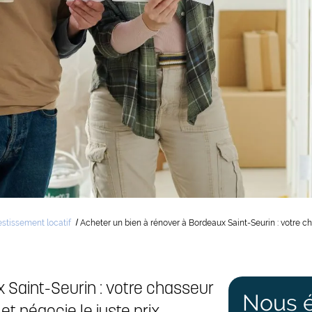
estissement locatif
Acheter un bien à rénover à Bordeaux Saint-Seurin : votre ch
 Saint-Seurin : votre chasseur
Nous é
et négocie le juste prix