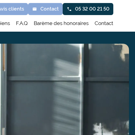
Avis clients
Contact
05 32 00 21 50
biens
F.A.Q
Barème des honoraires
Contact